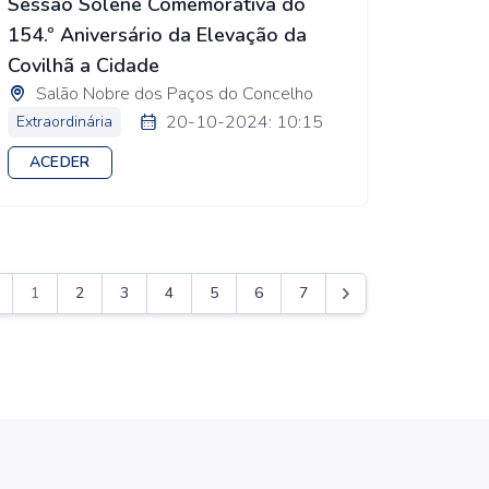
Sessão Solene Comemorativa do
154.º Aniversário da Elevação da
Covilhã a Cidade
Salão Nobre dos Paços do Concelho
20-10-2024: 10:15
Extraordinária
ACEDER
1
2
3
4
5
6
7