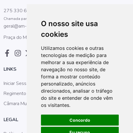
275 330 600
Chamada para a rede fixa nacional
O nosso site usa
geral@am-covilha.pt
cookies
Praça do Município, Apartado 457. 6200-151 Covilhã
Utilizamos cookies e outras
tecnologias de medição para
melhorar a sua experiência de
LINKS
navegação no nosso site, de
forma a mostrar conteúdo
Iniciar Sessão
personalizado, anúncios
direcionados, analisar o tráfego
Regimento da AM
do site e entender de onde vêm
Câmara Municipal
os visitantes.
LEGAL
Concordo
Eu recuso